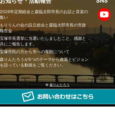
SNS
お知らせ・活動報告
2026年定期総会と森臨太郎市長のお話と音楽の
集い
もりりんの会の設立総会と森臨太郎市長の市政
報告会
宝塚市長選挙に当選いたしましたこと、感謝と
共にご報告します。
宝塚市民の方から市への寄附について
森りんたろうが5つのテーマから政策とビジョン
を語っている動画をご覧ください。
©
森りんたろう